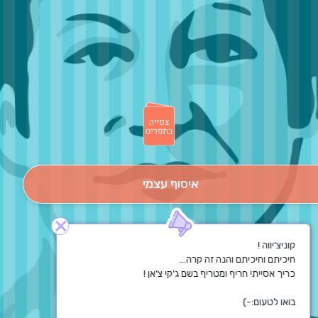
איסוף עצמי
close
בואו לטעום:-)