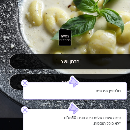
הזמן ושב
ליום אחר
close
סלט ויין 89 ש"ח
close
*לא כולל תוספות.