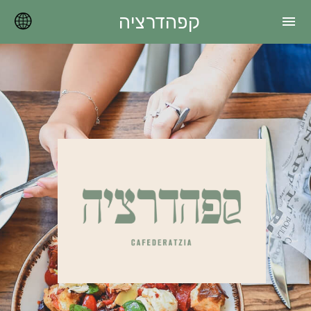
קפהדרציה
menu