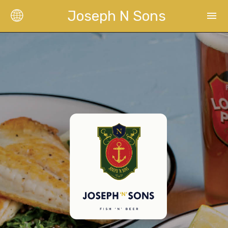
Joseph N Sons
menu