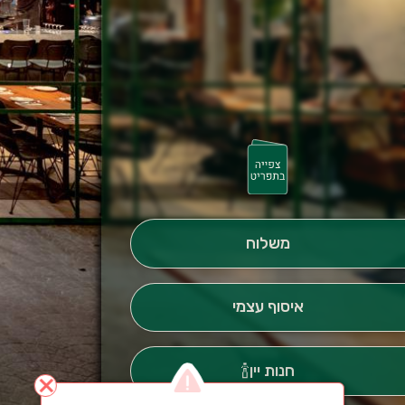
משלוח
איסוף עצמי
חנות יין🍾
close