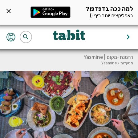
ף מסעדה null
למה ככה בדפדפן?
close
באפליקציה יותר כיף :)
keyboard_arrow_right
search
הזמנת-מקום | Yasmine
מסעדות
›
Yasmine