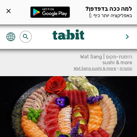
ף מסעדה null
למה ככה בדפדפן?
close
באפליקציה יותר כיף :)
keyboard_arrow_right
search
הזמנת-מקום | Wat Sang
sushi & more
מסעדות
›
Wat Sang sushi & more