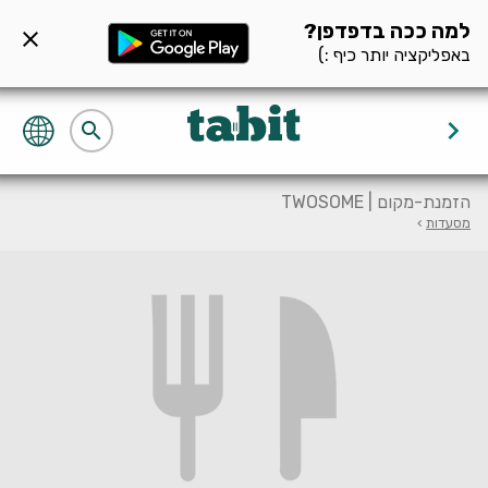
ף מסעדה null
למה ככה בדפדפן?
close
באפליקציה יותר כיף :)
keyboard_arrow_right
search
הזמנת-מקום | TWOSOME
מסעדות
›