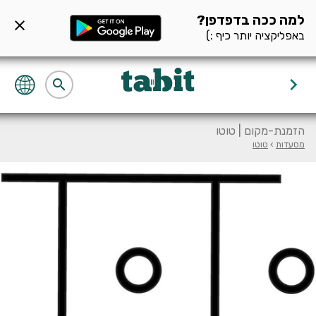
ף מסעדה null
למה ככה בדפדפן?
close
באפליקציה יותר כיף :)
keyboard_arrow_right
search
הזמנת-מקום | טוטו
מסעדות
›
טוטו