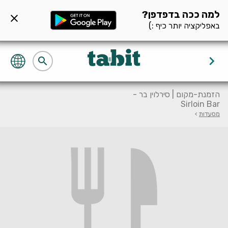
ף מסעדה null
למה ככה בדפדפן?
close
באפליקציה יותר כיף :)
keyboard_arrow_right
search
הזמנת-מקום | סירלוין בר -
Sirloin Bar
מסעדות
›