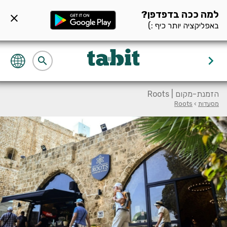
ף מסעדה null
למה ככה בדפדפן?
close
באפליקציה יותר כיף :)
keyboard_arrow_right
search
הזמנת-מקום | Roots
מסעדות
›
Roots