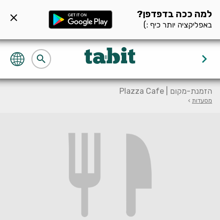
ף מסעדה null
למה ככה בדפדפן?
close
באפליקציה יותר כיף :)
keyboard_arrow_right
search
הזמנת-מקום | Plazza Cafe
מסעדות
›