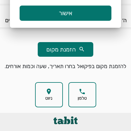
keyboard_arrow_down
keyboard_arrow_down
אישור
ה׳ 6/8
20:30
2 אורחים
הזמנת מקום
search
להזמנת מקום בפיקואל בחרו תאריך, שעה וכמות אורחים.
location_on
phone
טלפון
ניווט