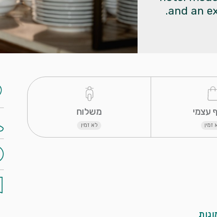
and an ex
 משלוח 
 זמין
לא זמין
נות