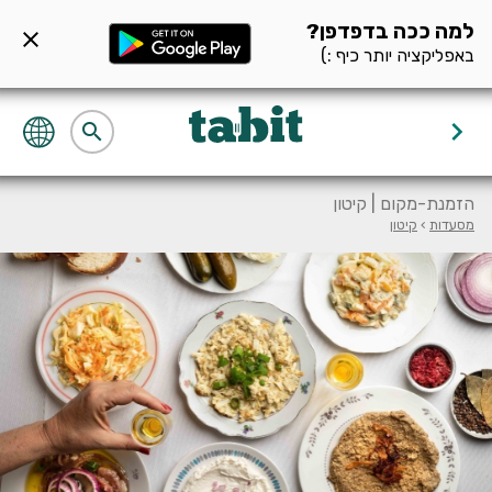
ף מסעדה null
למה ככה בדפדפן?
close
באפליקציה יותר כיף :)
keyboard_arrow_right
search
הזמנת-מקום | קיטון
מסעדות
›
קיטון