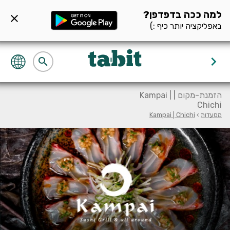
ף מסעדה null
למה ככה בדפדפן?
close
באפליקציה יותר כיף :)
keyboard_arrow_right
search
הזמנת-מקום | Kampai |
Chichi
מסעדות
›
Kampai | Chichi