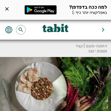
ף מסעדה null
למה ככה בדפדפן?
close
באפליקציה יותר כיף :)
keyboard_arrow_right
search
הזמנת-מקום | קציר
מסעדות
›
קציר