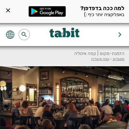
ף מסעדה null
למה ככה בדפדפן?
close
באפליקציה יותר כיף :)
keyboard_arrow_right
search
הזמנת-מקום | קפה איטליה
מסעדות
›
קפה איטליה