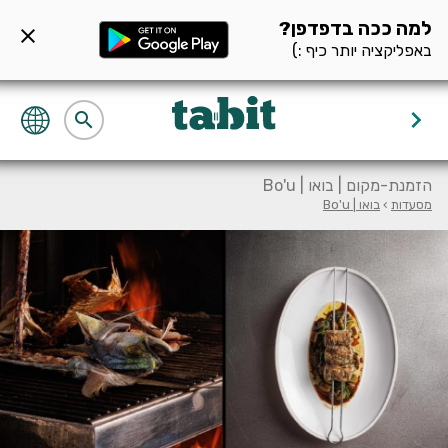
ף מסעדה null
למה ככה בדפדפן?
close
באפליקציה יותר כיף :)
keyboard_arrow_right
search
הזמנת-מקום | בואו | Bo'u
מסעדות
›
בואו | Bo'u