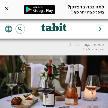
ף מסעדה null
למה ככה בדפדפן?
close
באפליקציה יותר כיף :)
keyboard_arrow_right
search
הזמנת-מקום | בלנד 5
מסעדות
›
בלנד 5