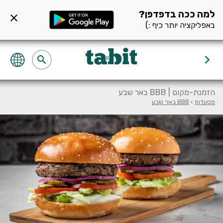
ף מסעדה null
למה ככה בדפדפן?
close
באפליקציה יותר כיף :)
keyboard_arrow_right
search
הזמנת-מקום | BBB באר שבע
מסעדות
›
BBB באר שבע