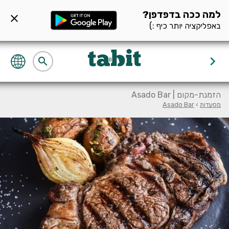
ף מסעדה null
למה ככה בדפדפן?
close
באפליקציה יותר כיף :)
keyboard_arrow_right
search
הזמנת-מקום | Asado Bar
מסעדות
›
Asado Bar