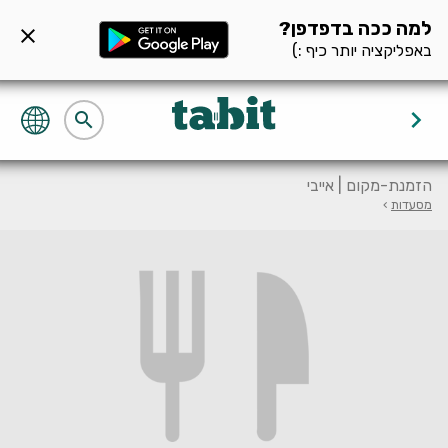
ף מסעדה null
למה ככה בדפדפן?
close
באפליקציה יותר כיף :)
keyboard_arrow_right
search
הזמנת-מקום | אייבי
מסעדות
›