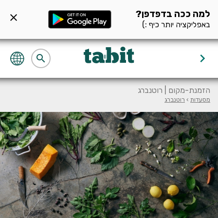
ף מסעדה null
למה ככה בדפדפן?
close
באפליקציה יותר כיף :)
keyboard_arrow_right
search
הזמנת-מקום | רוטנברג
מסעדות
›
רוטנברג