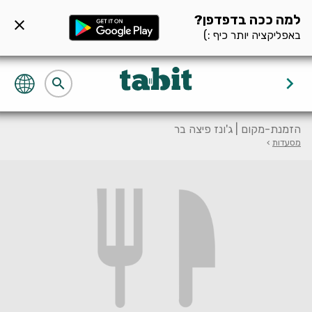
ף מסעדה null
למה ככה בדפדפן?
close
באפליקציה יותר כיף :)
keyboard_arrow_right
search
הזמנת-מקום | ג'ונז פיצה בר
מסעדות
›