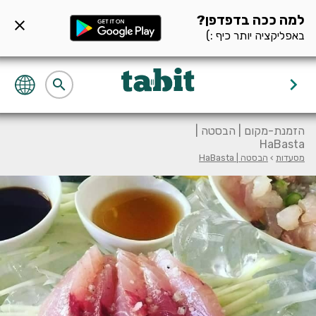
ף מסעדה null
למה ככה בדפדפן?
close
באפליקציה יותר כיף :)
keyboard_arrow_right
search
הזמנת-מקום | הבסטה |
HaBasta
מסעדות
›
הבסטה | HaBasta