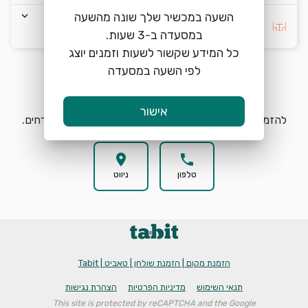
keyboard_arrow_down
השעה במכשיר שלך שונה מהשעה
בחרו העדפה *
כל המידע שקשור לשעות וזמנים יוצג
לפי השעה במסעדה
הזמנת מקום
search
אישור
להזמנת מקום בבואו | Bo'u בחרו תאריך, שעה וכמות אורחים.
location_on
phone
טלפון
ניווט
הזמנת מקום | הזמנת שולחן | טאביט | Tabit
תנאי השימוש
מדיניות הפרטיות
הצהרת נגישות
This site is protected by reCAPTCHA and the Google