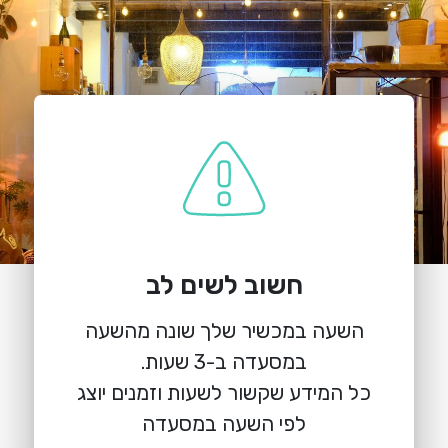
חשוב לשים לב
הזמנת מקום
השעה במכשיר שלך שונה מהשעה
יין בכרם
נחלת בנימין 29, תל אביב
כל המידע שקשור לשעות וזמנים יוצג
לפי השעה במסעדה
warning
שימו לב, לא ניתן להזמין מקומות להיום