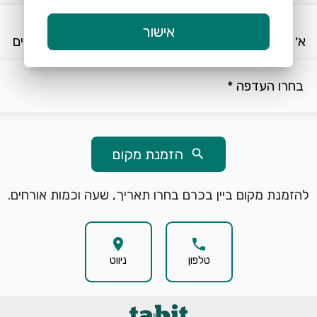
keyboard_arrow_down
keyboard_arrow_down
אישור
א׳ 9/8
17:00
2 אורחים
בחרו העדפה *
הזמנת מקום
search
להזמנת מקום ביין בכרם בחרו תאריך, שעה וכמות אורחים.
location_on
phone
טלפון
ניווט