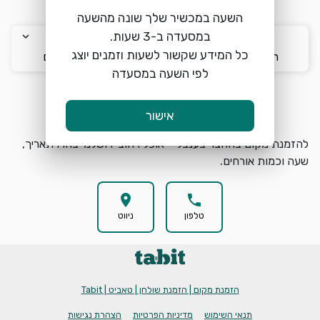
השעה במכשיר שלך שונה מהשעה
keyboard_arrow_down
keyboard_arrow_down
keyboard_arrow_down
כל המידע שקשור לשעות וזמנים יוצג
ה׳ 6/8
18:00
2 אורחים
לפי השעה במסעדה
הזמנת מקום
search
אישור
להזמנת מקום בהחצר בענבל – אוכל רחוב ירושלמי בחרו תאריך,
שעה וכמות אורחים.
location_on
phone
טלפון
ניווט
הזמנת מקום | הזמנת שולחן | טאביט | Tabit
תנאי השימוש
מדיניות הפרטיות
הצהרת נגישות