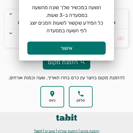
warning
שימו לב, לא ניתן להזמין מקומות להיום
השעה במכשיר שלך שונה מהשעה
keyboard_arrow_down
keyboard_arrow_down
keyboard_arrow_down
א׳ 9/8
12:00
2 אורחים
כל המידע שקשור לשעות וזמנים יוצג
לפי השעה במסעדה
keyboard_arrow_down
בחרו העדפה *
אישור
הזמנת מקום
search
להזמנת מקום בחצר עין כרם בחרו תאריך, שעה וכמות אורחים.
location_on
phone
טלפון
ניווט
הזמנת מקום | הזמנת שולחן | טאביט | Tabit