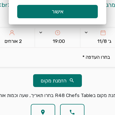
גשת.<br>מחיר הארוחה 620 ש"ח לאורח<br>
אישור
warning
שימו לב, לא ניתן להזמין מקומות להיום
keyboard_arrow_down
keyboard_arrow_down
ג׳ 11/8
19:00
2 אורחים
בחרו העדפה *
הזמנת מקום
search
R48 Chefs T בחרו תאריך, שעה וכמות אורחים.
location_on
phone