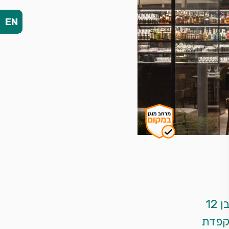
EN
מסעדת שף אינטימית במלון R48.<br>תפריט טעימות בן 12 
מנות של השף אוהד סולומון.<br>ארוחה חד-פעמית, מוקפדת 