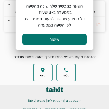
keyboard_arrow_down
keyboard_arrow_down
keyboard_arrow_down
השעה במכשיר שלך שונה מהשעה
ג׳ 11/8
19:30
2 אורחים
כל המידע שקשור לשעות וזמנים יוצג
keyboard_arrow_down
בחרו העדפה *
לפי השעה במסעדה
אישור
הזמנת מקום
search
להזמנת מקום באופא בחרו תאריך, שעה וכמות אורחים.
location_on
phone
טלפון
ניווט
הזמנת מקום | הזמנת שולחן | טאביט | Tabit