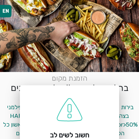
EN
הזמנת מקום
ברלין בפלורנטין II שלושת הדובים
חיים ויטאל 1, פלורנטין, תל אביב
בירות קראפט, קוקטיילים קלאסיים וייחודיים, <br>פילמני 
בצהריים ונקניקיות בערב.<br><br>‏HAPPY HOUR:
<br>50% על האלכוהול ב׳-ה׳ עד 20:00<br>יום ראשון כל 
הלילה!<br><br>*ניתן להגיע גם על בסיס מקום 
חשוב לשים לב