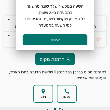
פנוי<br>*בחורף השולחן עלול לעבור 
השעה במכשיר שלך שונה מהשעה
כל המידע שקשור לשעות וזמנים יוצג
keyboard_arrow_down
keyboard_arrow_down
keyboard_arrow_down
לפי השעה במסעדה
ה׳ 6/8
14:30
2 אורחים
keyboard_arrow_down
בחרו העדפה *
אישור
הזמנת מקום
search
להזמנת מקום בברלין בפלורנטין II שלושת הדובים בחרו תאריך,
שעה וכמות אורחים.
location_on
phone
טלפון
ניווט