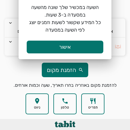
<br>
השעה במכשיר שלך שונה מהשעה
כל המידע שקשור לשעות וזמנים יוצג
keyboard_arrow_down
keyboard_arrow_down
keyboard_arrow_down
לפי השעה במסעדה
א׳ 9/8
14:30
2 אורחים
keyboard_arrow_down
בחרו העדפה *
אישור
הזמנת מקום
search
להזמנת מקום באוזריה בחרו תאריך, שעה וכמות אורחים.
location_on
phone
restaurant
תפריט
טלפון
ניווט