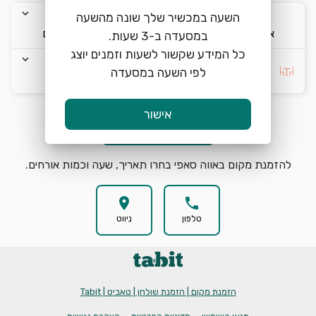
keyboard_arrow_down
keyboard_arrow_down
keyboard_arrow_down
השעה במכשיר שלך שונה מהשעה
א׳ 9/8
18:00
2 אורחים
כל המידע שקשור לשעות וזמנים יוצג
keyboard_arrow_down
בחרו העדפה *
לפי השעה במסעדה
אישור
הזמנת מקום
search
להזמנת מקום באווה סאפי בחרו תאריך, שעה וכמות אורחים.
location_on
phone
טלפון
ניווט
הזמנת מקום | הזמנת שולחן | טאביט | Tabit