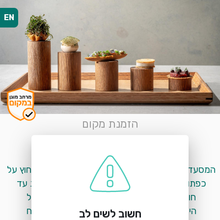
EN
הזמנת מקום
היבה
דרך מנחם בגין 144, תל אביב
המסעדה פתוחה משני-שישי, לבדיקת זמינות יש ללחוץ על 
כפתור הזמנת מקום!<br><br>ניתן לבצע הזמנות עד 
חודשיים קדימה<br>אנו מארחים 6 אורחים לכל 
היותר<br>מחיר הארוחה 650₪/900₪ לאורח 
חשוב לשים לב