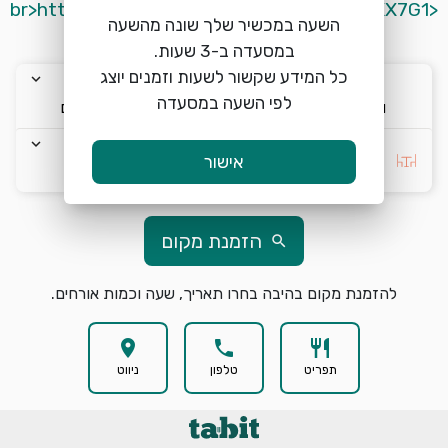
<br>https://wa.me/message/WLO7KUT6NXX7G1
השעה במכשיר שלך שונה מהשעה
כל המידע שקשור לשעות וזמנים יוצג
keyboard_arrow_down
keyboard_arrow_down
keyboard_arrow_down
לפי השעה במסעדה
ו׳ 7/8
18:00
2 אורחים
keyboard_arrow_down
בחרו העדפה *
אישור
הזמנת מקום
search
להזמנת מקום בהיבה בחרו תאריך, שעה וכמות אורחים.
location_on
phone
restaurant
תפריט
טלפון
ניווט