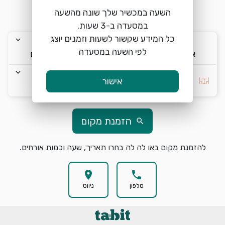
ohlala.co.il
השעה במכשיר שלך שונה מהשעה
כל המידע שקשור לשעות וזמנים יוצג
keyboard_arrow_down
keyboard_arrow_down
keyboard_arrow_down
לפי השעה במסעדה
א׳ 9/8
09:00
2 אורחים
keyboard_arrow_down
בחרו העדפה *
אישור
הזמנת מקום
search
להזמנת מקום באו לה לה בחרו תאריך, שעה וכמות אורחים.
location_on
phone
טלפון
ניווט