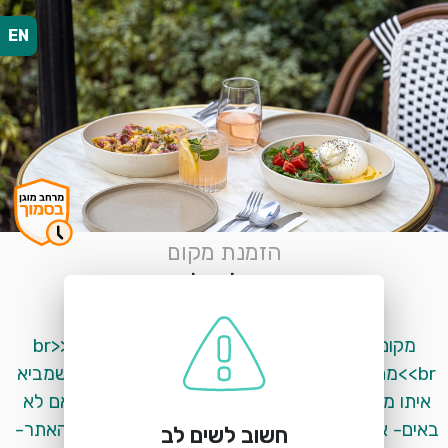
EN
הזמנת מקום
או לה לה
ראובן רובין 3, באר שבע
מקום שבו אוכל טוב, אווירה ולייף סטייל נפגשים.<br>
<br>מהבוקר עם ארוחות בוקר מפנקות ועד הערב שמביא 
איתו מנות ערב מדויקות והרבה מאוד יין<br><br>ואם לא 
באים- אפשר גם לאסוף או להזמין משלוח ישירות מהאתר- 
חשוב לשים לב