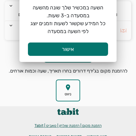
keyboard_arrow_down
keyboard_arrow_down
keyboard_arrow_down
השעה במכשיר שלך שונה מהשעה
ו׳ 7/8
12:00
2 אורחים
כל המידע שקשור לשעות וזמנים יוצג
keyboard_arrow_down
בחרו העדפה *
לפי השעה במסעדה
אישור
הזמנת מקום
search
להזמנת מקום בג'ירף דרורים בחרו תאריך, שעה וכמות אורחים.
location_on
ניווט
הזמנת מקום | הזמנת שולחן | טאביט | Tabit