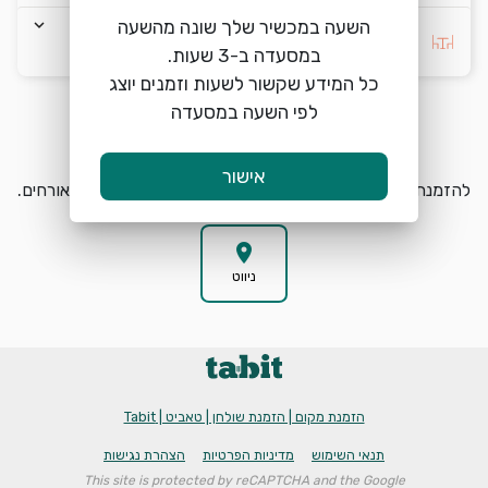
keyboard_arrow_down
השעה במכשיר שלך שונה מהשעה
בחרו העדפה *
כל המידע שקשור לשעות וזמנים יוצג
לפי השעה במסעדה
הזמנת מקום
search
אישור
להזמנת מקום בג'ירף ראשון לציון בחרו תאריך, שעה וכמות אורחים.
location_on
ניווט
הזמנת מקום | הזמנת שולחן | טאביט | Tabit
תנאי השימוש
מדיניות הפרטיות
הצהרת נגישות
This site is protected by reCAPTCHA and the Google