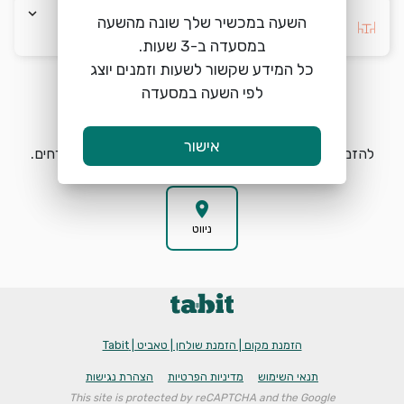
keyboard_arrow_down
השעה במכשיר שלך שונה מהשעה
בחרו העדפה *
כל המידע שקשור לשעות וזמנים יוצג
לפי השעה במסעדה
הזמנת מקום
search
אישור
להזמנת מקום בג'ירף חיפה בחרו תאריך, שעה וכמות אורחים.
location_on
ניווט
הזמנת מקום | הזמנת שולחן | טאביט | Tabit
תנאי השימוש
מדיניות הפרטיות
הצהרת נגישות
This site is protected by reCAPTCHA and the Google