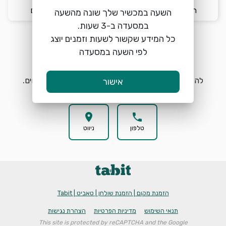
ה׳ 6/8
13:30
2 אורחים
השעה במכשיר שלך שונה מהשעה
כל המידע שקשור לשעות וזמנים יוצג
לפי השעה במסעדה
הזמנת מקום
search
להזמנת מקום בסטולרו בחרו תאריך, שעה וכמות אורחים.
אישור
location_on
phone
טלפון
ניווט
הזמנת מקום | הזמנת שולחן | טאביט | Tabit
תנאי השימוש
מדיניות הפרטיות
הצהרת נגישות
This site is protected by reCAPTCHA and the Google