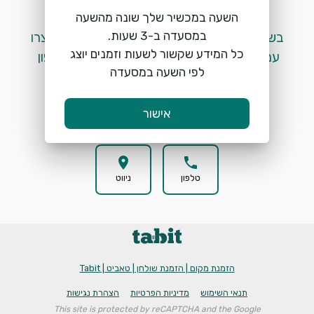
השעה במכשיר שלך שונה מהשעה
 בשלב זה לא ניתן לבצע הזמנות מקוונות. אנא צרו 
כל המידע שקשור לשעות וזמנים יוצג
עמנו קשר בטלפון ע"י לחיצה על כפתור הטלפון 
לפי השעה במסעדה
המופיע למטה. 
אישור
location_on
phone
טלפון
ניווט
הזמנת מקום | הזמנת שולחן | טאביט | Tabit
תנאי השימוש
מדיניות הפרטיות
הצהרת נגישות
This site is protected by reCAPTCHA and the Google