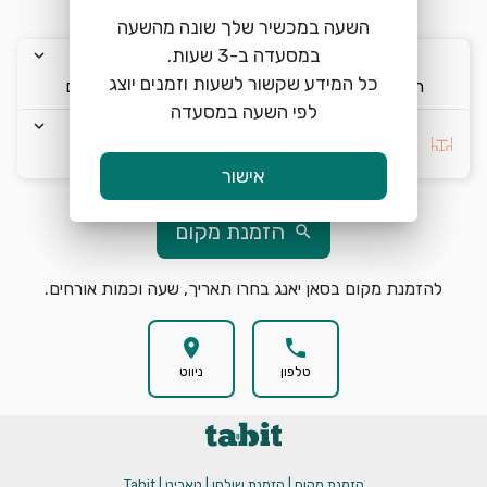
השעה במכשיר שלך שונה מהשעה
keyboard_arrow_down
keyboard_arrow_down
keyboard_arrow_down
כל המידע שקשור לשעות וזמנים יוצג
ה׳ 6/8
18:00
2 אורחים
לפי השעה במסעדה
keyboard_arrow_down
בחרו העדפה *
אישור
הזמנת מקום
search
להזמנת מקום בסאן יאנג בחרו תאריך, שעה וכמות אורחים.
location_on
phone
טלפון
ניווט
הזמנת מקום | הזמנת שולחן | טאביט | Tabit