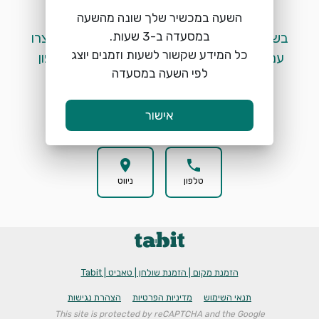
השעה במכשיר שלך שונה מהשעה
 בשלב זה לא ניתן לבצע הזמנות מקוונות. אנא צרו 
כל המידע שקשור לשעות וזמנים יוצג
עמנו קשר בטלפון ע"י לחיצה על כפתור הטלפון 
לפי השעה במסעדה
המופיע למטה. 
אישור
location_on
phone
טלפון
ניווט
הזמנת מקום | הזמנת שולחן | טאביט | Tabit
תנאי השימוש
מדיניות הפרטיות
הצהרת נגישות
This site is protected by reCAPTCHA and the Google