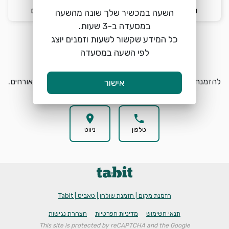
ו׳ 7/8
12:45
2 אורחים
השעה במכשיר שלך שונה מהשעה
כל המידע שקשור לשעות וזמנים יוצג
לפי השעה במסעדה
הזמנת מקום
search
להזמנת מקום באצל עובד בכפר בחרו תאריך, שעה וכמות אורחים.
אישור
location_on
phone
טלפון
ניווט
הזמנת מקום | הזמנת שולחן | טאביט | Tabit
תנאי השימוש
מדיניות הפרטיות
הצהרת נגישות
This site is protected by reCAPTCHA and the Google