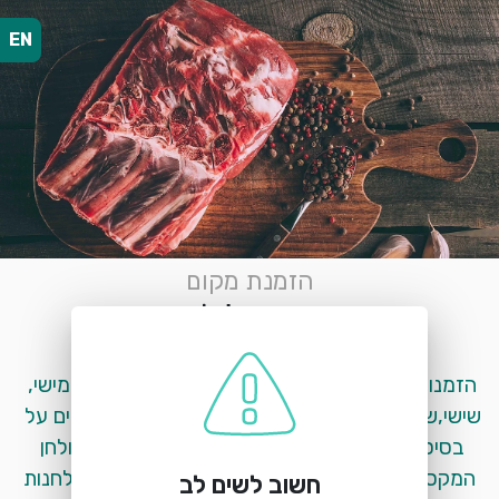
EN
הזמנת מקום
חוות הג'ילבון
כביש 91, רמת הגולן
הזמנות שולחן מתקבלות באונליין / ווצאפ לערבי חמישי, 
שישי,שבת החל משעה 17:00<br>שאר הזמן עובדים על 
בסיס מקום פנוי והגעה ספונטנית.<br><br>*השולחן 
המקסימלי הוא ל14 סועדים<br>לא ניתן לחבר שולחנות
חשוב לשים לב