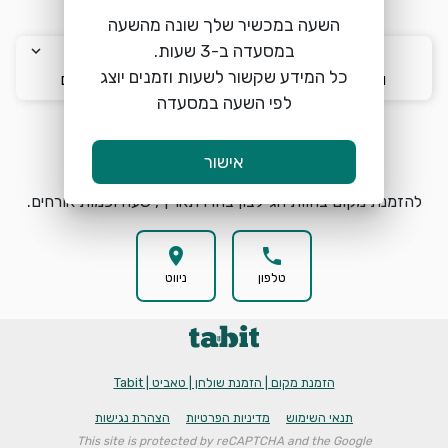
השעה במכשיר שלך שונה מהשעה
keyboard_arrow_down
keyboard_arrow_down
keyboard_arrow_down
כל המידע שקשור לשעות וזמנים יוצג
ו׳ 7/8
17:00
2 אורחים
לפי השעה במסעדה
הזמנת מקום
search
אישור
להזמנת מקום בחוות הג'ילבון בחרו תאריך, שעה וכמות אורחים.
location_on
phone
טלפון
ניווט
הזמנת מקום | הזמנת שולחן | טאביט | Tabit
תנאי השימוש
מדיניות הפרטיות
הצהרת נגישות
This site is protected by reCAPTCHA and the Google