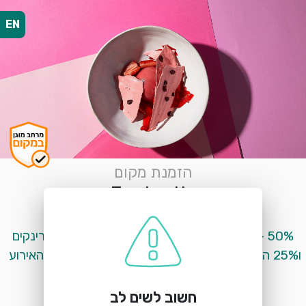
EN
הזמנת מקום
Fantastic
צידון 3, תל אביב - בתוך מלון Port and Blue
 Happy Hour 18:00–20:00 – 50% הנחה על דרינקים 
ו25% הנחה על האוכל<br>רוצים לעשות אצלנו את האירוע 
הבא שלכם? <br>עקבו אחרי הקישור:
<br>https://katzr.net/b97ed9
חשוב לשים לב