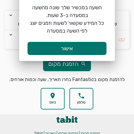
השעה במכשיר שלך שונה מהשעה
keyboard_arrow_down
keyboard_arrow_down
keyboard_arrow_down
כל המידע שקשור לשעות וזמנים יוצג
ש׳ 8/8
18:00
2 אורחים
לפי השעה במסעדה
keyboard_arrow_down
בחרו העדפה *
אישור
הזמנת מקום
search
להזמנת מקום בFantastic בחרו תאריך, שעה וכמות אורחים.
location_on
phone
טלפון
ניווט
הזמנת מקום | הזמנת שולחן | טאביט | Tabit