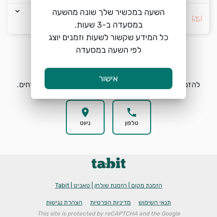
keyboard_arrow_down
השעה במכשיר שלך שונה מהשעה
בחרו העדפה *
כל המידע שקשור לשעות וזמנים יוצג
לפי השעה במסעדה
הזמנת מקום
search
אישור
להזמנת מקום בבר איטליה בחרו תאריך, שעה וכמות אורחים.
location_on
phone
טלפון
ניווט
הזמנת מקום | הזמנת שולחן | טאביט | Tabit
תנאי השימוש
מדיניות הפרטיות
הצהרת נגישות
This site is protected by reCAPTCHA and the Google