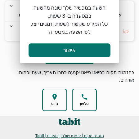
keyboard_arrow_down
keyboard_arrow_down
keyboard_arrow_down
השעה במכשיר שלך שונה מהשעה
ש׳ 8/8
12:00
2 אורחים
כל המידע שקשור לשעות וזמנים יוצג
keyboard_arrow_down
ללא העדפה
לפי השעה במסעדה
אישור
הזמנת מקום
search
להזמנת מקום בפיאנו פיאנו יקנעם בחרו תאריך, שעה וכמות
אורחים.
location_on
phone
טלפון
ניווט
הזמנת מקום | הזמנת שולחן | טאביט | Tabit