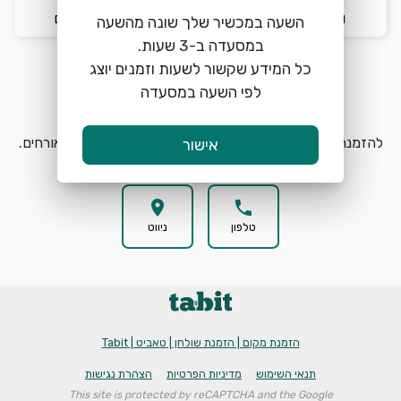
ו׳ 7/8
12:00
2 אורחים
השעה במכשיר שלך שונה מהשעה
כל המידע שקשור לשעות וזמנים יוצג
לפי השעה במסעדה
הזמנת מקום
search
להזמנת מקום בZe Sushi בזל בחרו תאריך, שעה וכמות אורחים.
אישור
location_on
phone
טלפון
ניווט
הזמנת מקום | הזמנת שולחן | טאביט | Tabit
תנאי השימוש
מדיניות הפרטיות
הצהרת נגישות
This site is protected by reCAPTCHA and the Google